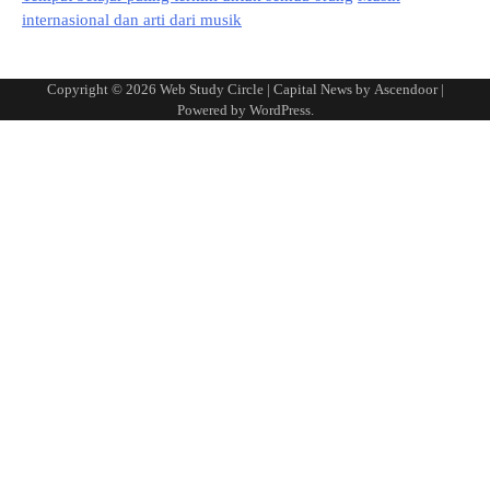
internasional dan arti dari musik
Copyright © 2026
Web Study Circle
| Capital News by
Ascendoor
|
Powered by
WordPress
.