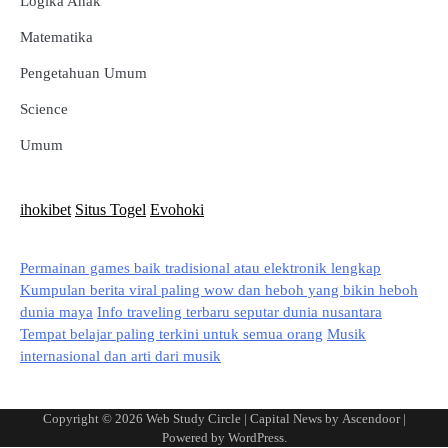
Logika Anak
Matematika
Pengetahuan Umum
Science
Umum
ihokibet
Situs Togel
Evohoki
Permainan games baik tradisional atau elektronik lengkap
Kumpulan berita viral paling wow dan heboh yang bikin heboh
dunia maya
Info traveling terbaru seputar dunia nusantara
Tempat belajar paling terkini untuk semua orang
Musik
internasional dan arti dari musik
Copyright © 2026
Web Study Circle
| Capital News by
Ascendoor
|
Powered by
WordPress
.