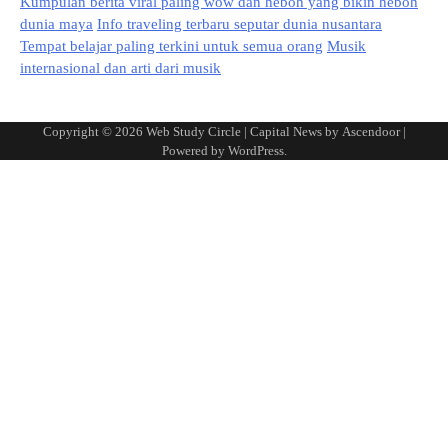
Kumpulan berita viral paling wow dan heboh yang bikin heboh
dunia maya
Info traveling terbaru seputar dunia nusantara
Tempat belajar paling terkini untuk semua orang
Musik
internasional dan arti dari musik
Copyright © 2026
Web Study Circle
| Capital News by
Ascendoor
|
Powered by
WordPress
.