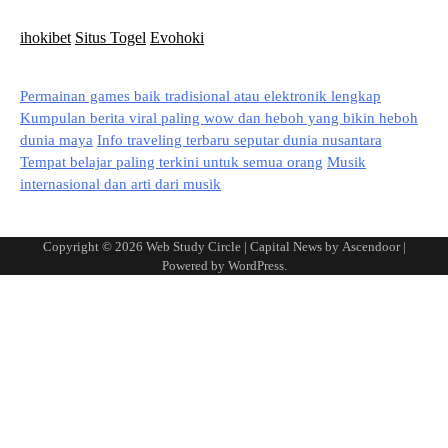
ihokibet
Situs Togel
Evohoki
Permainan games baik tradisional atau elektronik lengkap
Kumpulan berita viral paling wow dan heboh yang bikin heboh
dunia maya
Info traveling terbaru seputar dunia nusantara
Tempat belajar paling terkini untuk semua orang
Musik
internasional dan arti dari musik
Copyright © 2026
Web Study Circle
| Capital News by
Ascendoor
|
Powered by
WordPress
.