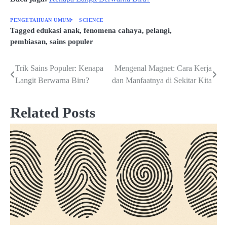
PENGETAHUAN UMUM
SCIENCE
Tagged
edukasi anak
,
fenomena cahaya
,
pelangi
,
pembiasan
,
sains populer
Trik Sains Populer: Kenapa
Mengenal Magnet: Cara Kerja
Post
Langit Berwarna Biru?
dan Manfaatnya di Sekitar Kita
navigation
Related Posts