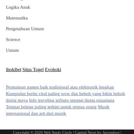
Logika Anak
Matematika
Pengetahuan Umum
Science
Umum
ihokibet
Situs Togel
Evohoki
Permainan games baik tradisional atau elektronik lengkap
Kumpulan berita viral paling wow dan heboh yang bikin heboh
dunia maya
Info traveling terbaru seputar dunia nusantara
Tempat belajar paling terkini untuk semua orang
Musik
internasional dan arti dari musik
Copyright © 2026
Web Study Circle
| Capital News by
Ascendoor
|