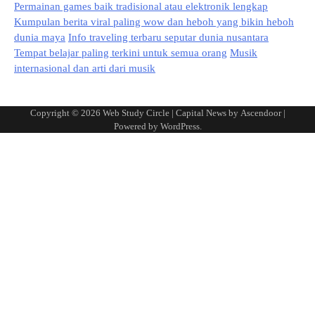
Permainan games baik tradisional atau elektronik lengkap
Kumpulan berita viral paling wow dan heboh yang bikin heboh
dunia maya
Info traveling terbaru seputar dunia nusantara
Tempat belajar paling terkini untuk semua orang
Musik
internasional dan arti dari musik
Copyright © 2026
Web Study Circle
| Capital News by
Ascendoor
|
Powered by
WordPress
.