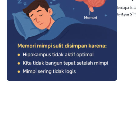
kenapa kit
Ju
by
Agen S