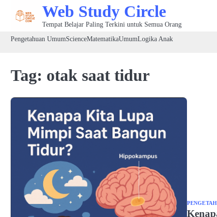
Skip
Web Study Circle
to
Tempat Belajar Paling Terkini untuk Semua Orang
content
Pengetahuan Umum
Science
Matematika
Umum
Logika Anak
Tag:
otak saat tidur
PENGETA
Kenap