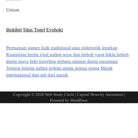
Umum
ihokibet
Situs Togel
Evohoki
Permainan games baik tradisional atau elektronik lengkap
Kumpulan berita viral paling wow dan heboh yang bikin heboh
dunia maya
Info traveling terbaru seputar dunia nusantara
Tempat belajar paling terkini untuk semua orang
Musik
internasional dan arti dari musik
Copyright © 2026
Web Study Circle
| Capital News by
Ascendoor
|
Powered by
WordPress
.