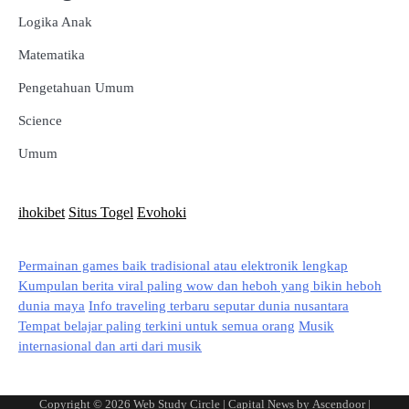
Logika Anak
Matematika
Pengetahuan Umum
Science
Umum
ihokibet
Situs Togel
Evohoki
Permainan games baik tradisional atau elektronik lengkap
Kumpulan berita viral paling wow dan heboh yang bikin heboh
dunia maya
Info traveling terbaru seputar dunia nusantara
Tempat belajar paling terkini untuk semua orang
Musik
internasional dan arti dari musik
Copyright © 2026
Web Study Circle
| Capital News by
Ascendoor
|