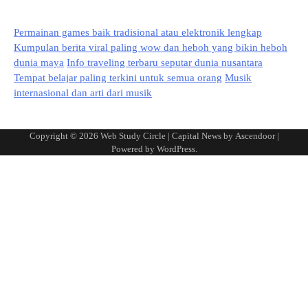
Permainan games baik tradisional atau elektronik lengkap
Kumpulan berita viral paling wow dan heboh yang bikin heboh
dunia maya
Info traveling terbaru seputar dunia nusantara
Tempat belajar paling terkini untuk semua orang
Musik
internasional dan arti dari musik
Copyright © 2026
Web Study Circle
| Capital News by
Ascendoor
|
Powered by
WordPress
.