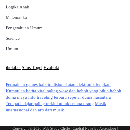
Logika Anak
Matematika
Pengetahuan Umum
Science
Umum
ihokibet
Situs Togel
Evohoki
Permainan games baik tradisional atau elektronik lengkap
Kumpulan berita viral paling wow dan heboh yang bikin heboh
dunia maya
Info traveling terbaru seputar dunia nusantara
Tempat belajar paling terkini untuk semua orang
Musik
internasional dan arti dari musik
Copyright © 2026
Web Study Circle
| Capital News by
Ascendoor
|