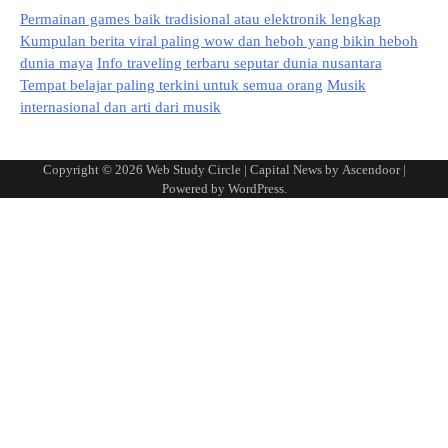
Permainan games baik tradisional atau elektronik lengkap
Kumpulan berita viral paling wow dan heboh yang bikin heboh
dunia maya
Info traveling terbaru seputar dunia nusantara
Tempat belajar paling terkini untuk semua orang
Musik
internasional dan arti dari musik
Copyright © 2026
Web Study Circle
| Capital News by
Ascendoor
|
Powered by
WordPress
.