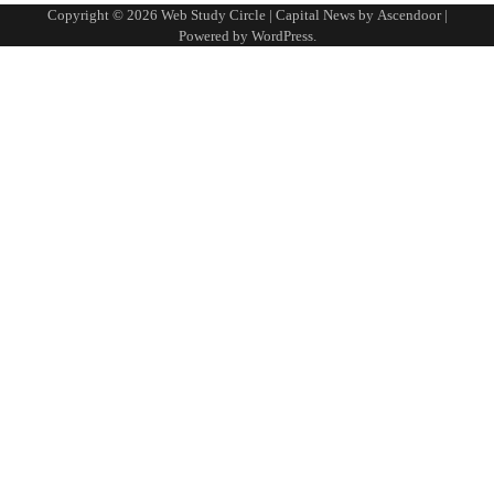
Copyright © 2026
Web Study Circle
| Capital News by
Ascendoor
|
Powered by
WordPress
.