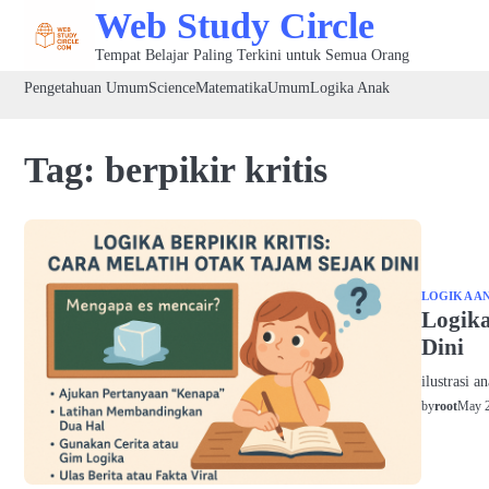
Skip
Web Study Circle
to
Tempat Belajar Paling Terkini untuk Semua Orang
content
Pengetahuan Umum
Science
Matematika
Umum
Logika Anak
Tag:
berpikir kritis
LOGIKA A
Logika
Dini
ilustrasi a
May 2
by
root