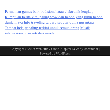
Permainan games baik tradisional atau elektronik lengkap
Kumpulan berita viral paling wow dan heboh yang bikin heboh
dunia maya
Info traveling terbaru seputar dunia nusantara
Tempat belajar paling terkini untuk semua orang
Musik
internasional dan arti dari musik
Copyright © 2026
Web Study Circle
| Capital News by
Ascendoor
|
Powered by
WordPress
.